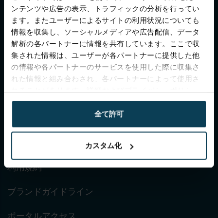
ンテンツや広告の表示、トラフィックの分析を行ってい
Keypanion
モバイルアプリで、いつでも、どこで
ます。またユーザーによるサイトの利用状況についても
情報を収集し、ソーシャルメディアや広告配信、データ
も、スマートフォンなどのスマート機器で、さまざ
解析の各パートナーに情報を共有しています。ここで収
まな設備にワイヤレスでアクセス。
集された情報は、ユーザーが各パートナーに提供した他
の情報や各パートナーのサービスを使用した際に収集さ
れた情報と組み合わされ、各パートナーによって使用さ
れることがあります。詳細およびプライバシーポリシー
ホーム
については、こちらをご覧ください
https://keypanion.com/ja/privacy-policy
全て許可
導入方法
プライバシーポリシー
カスタム化
利用規約
ブランドガイドライン
ポータルアクセス