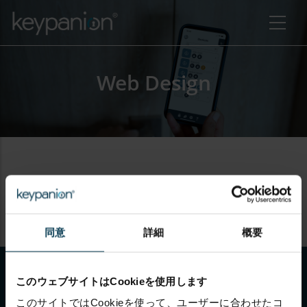
メインコンテンツに移動
Web Design
Web Design を購読
同意
詳細
概要
のアクション一覧
このウェブサイトはCookieを使用します
このサイトではCookieを使って、ユーザーに合わせたコ