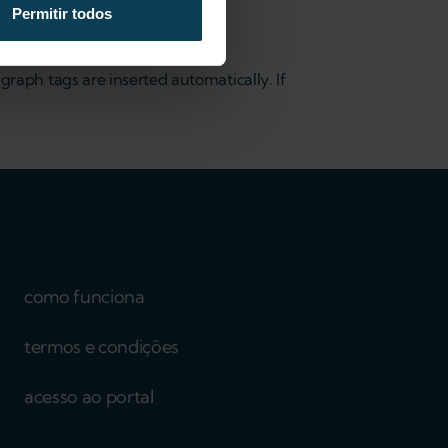
Permitir todos
raph tags are inserted automatically. If
como funciona
termos e condições
acesso ao portal