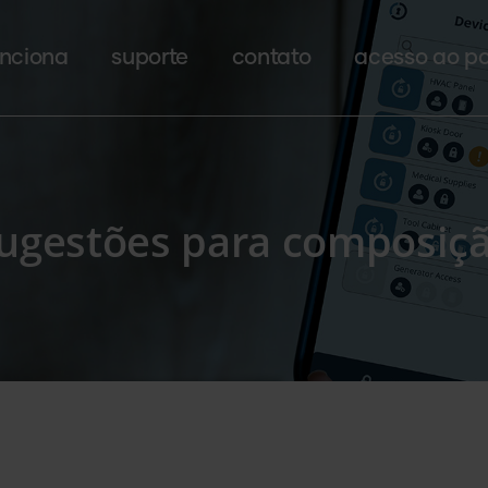
nciona
suporte
contato
acesso ao po
ugestões para composiç