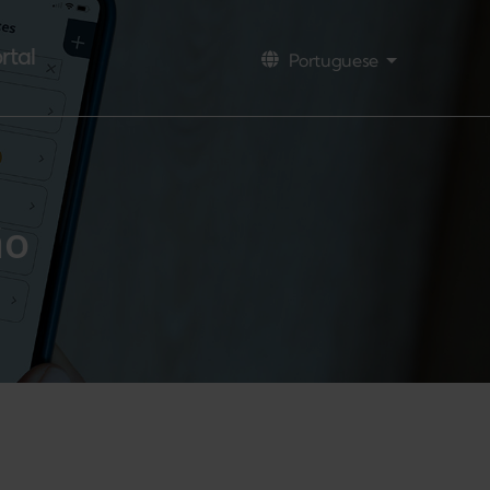
rtal
Portuguese
Lista de açõ
ão