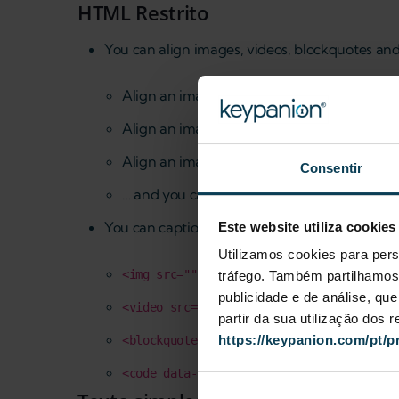
HTML Restrito
You can align images, videos, blockquotes and s
Align an image to the left:
<img src="" dat
Align an image to the center:
<img src="" 
Align an image to the right:
<img src="" da
Consentir
… and you can apply this to other elements 
You can caption images, videos, blockquotes, 
Este website utiliza cookies
Utilizamos cookies para pers
<img src="" data-caption="This is a capt
tráfego. Também partilhamos 
publicidade e de análise, q
<video src="" data-caption="The Drupal D
partir da sua utilização dos
https://keypanion.com/pt/p
<blockquote data-caption="Dries Buytaert
<code data-caption="Hello world in JavaS