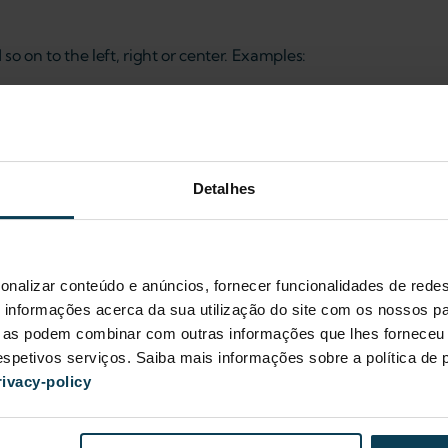
o on to the left, right or center. Examples:
a-align="left" />
data-align="center" />
ta-align="right" />
Detalhes
as well:
<video src="" data-align="center" />
and so on. Examples:
onalizar conteúdo e anúncios, fornecer funcionalidades de redes
ion" />
informações acerca da sua utilização do site com os nossos pa
ue as podem combinar com outras informações que lhes forneceu 
ance" />
 respetivos serviços. Saiba mais informações sobre a política de
rivacy-policy
">Drupal is awesome!</blockquote>
cript.">alert("Hello world!");</code>