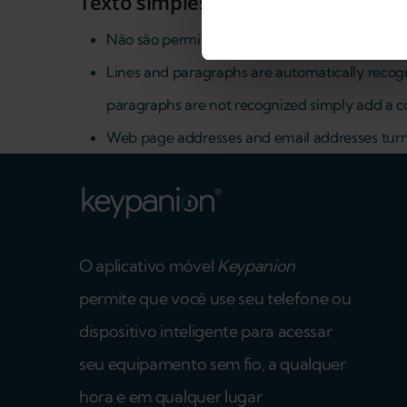
Texto simples
Não são permitidas etiquetas de HTML.
Lines and paragraphs are automatically recogni
paragraphs are not recognized simply add a co
Web page addresses and email addresses turn i
O aplicativo móvel
Keypanion
permite que você use seu telefone ou
dispositivo inteligente para acessar
seu equipamento sem fio, a qualquer
hora e em qualquer lugar