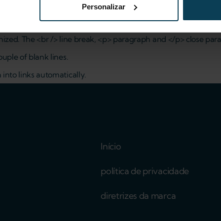
Personalizar
zed. The <br /> line break, <p> paragraph and </p> close parag
uple of blank lines.
nto links automatically.
Início
política de privacidade
diretrizes da marca