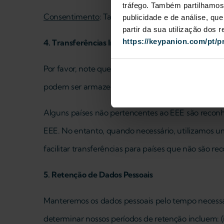
tráfego. Também partilhamos 
Consentimento
: Também podemos compartilhar seu
publicidade e de análise, q
partir da sua utilização dos
https://keypanion.com/pt/p
4. Transferências Internacionais de Dados
Por favor, note que seus dados pessoais podem ser 
podem ser armazenados e processados em outros pa
Alguns países não pertencentes ao EEE são recon
EEE. No entanto, quando necessário, utilizamos u
facilitar transferências para países que não são 
5. Retenção de Dados Pessoais
Manteremos os dados pessoais pelo tempo necessário
determinar nossos períodos de retenção incluem: (i