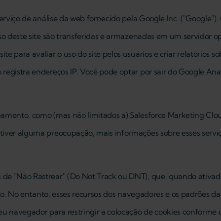
erviço de análise da web fornecido pela Google Inc. ("Google").
uso deste site são transferidas e armazenadas em um servidor 
e para avaliar o uso do site pelos usuários e criar relatórios s
 registra endereços IP. Você pode optar por sair do Google A
eamento, como (mas não limitados a) Salesforce Marketing Cl
tiver alguma preocupação, mais informações sobre esses serv
 de "Não Rastrear" (Do Not Track ou DNT), que, quando ativad
eado. No entanto, esses recursos dos navegadores e os padrões da
eu navegador para restringir a colocação de cookies conforme d