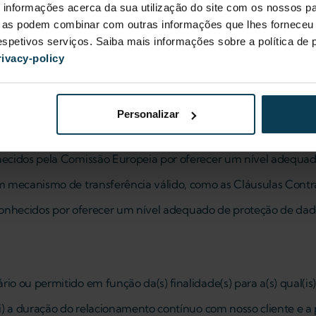
informações acerca da sua utilização do site com os nossos pa
s dados pessoais com outros terceiros se recebermos seu con
ue as podem combinar com outras informações que lhes forneceu 
 respetivos serviços. Saiba mais informações sobre a política de
rivacy-policy
transferidos para jurisdições diferentes daquela onde você est
Personalizar
íses dentro da UE e fora da UE (incluindo os Estados Unidos)
hecidos pela Comissão Europeia por oferecer um nível adequa
m mecanismo de transferência válido, como as Cláusulas Contr
reconhecidos por oferecer um nível adequado de proteção de dad
 ou permitido em função da(s) finalidade(s) para a(s) qual(is) 
) a duração do relacionamento contínuo com nosso cliente e a pr