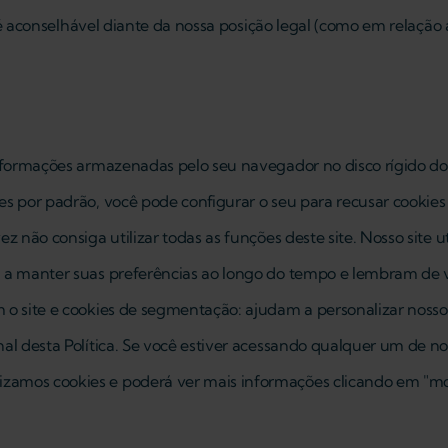
o é aconselhável diante da nossa posição legal (como em relação a
 informações armazenadas pelo seu navegador no disco rígido 
s por padrão, você pode configurar o seu para recusar cookies 
z não consiga utilizar todas as funções deste site. Nosso site 
 a manter suas preferências ao longo do tempo e lembram de vo
 o site e cookies de segmentação: ajudam a personalizar nossos
al desta Política. Se você estiver acessando qualquer um de no
zamos cookies e poderá ver mais informações clicando em "mos