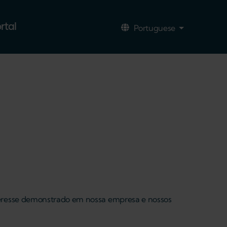
rtal
Portuguese
Lista de açõ
nteresse demonstrado em nossa empresa e nossos