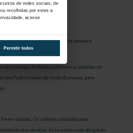
rceiros de redes sociais, de
sentimento para isso.
ou recolhidas por estes a
 privacidade, acesse
á localizado. Por exemplo, os dados pessoais
Permitir todos
.
do de proteção de dados conforme os padrões do
atuais Padronizadas da União Europeia, para
os.
foram obtidas. Os critérios utilizados para
estação dos serviços; (ii) se existe uma obrigação