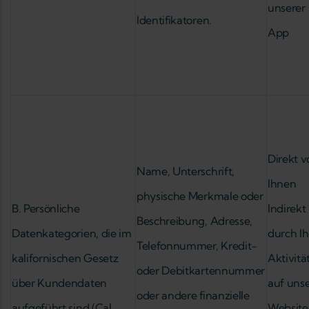
unserer
Identifikatoren.
App
Direkt v
Name, Unterschrift,
Ihnen
physische Merkmale oder
B. Persönliche
Indirekt
Beschreibung, Adresse,
Datenkategorien, die im
durch Ih
Telefonnummer, Kredit-
kalifornischen Gesetz
Aktivitä
oder Debitkartennummer
über Kundendaten
auf unse
oder andere finanzielle
aufgeführt sind (Cal.
Website