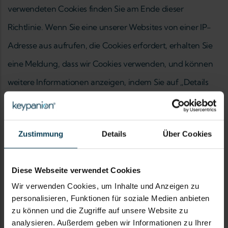
verwendeten Cookies finden Sie am Ende dieser
Richtlinie. Wenn Sie eine unserer Websites von einer IP-
Adresse aus aufrufen, die Cookies erfordert, erhalten Sie
eine Meldung, dass wir Cookies verwenden, und können
weitere Informationen anzeigen, indem Sie auf „Details
anzeigen“ klicken.
7. Tracking-Services
Zustimmung
Details
Über Cookies
Unsere Website nutzt Google Analytics 4 (GA4), einen
Diese Webseite verwendet Cookies
Webanalysedienst der Google Inc. („Google“). GA4
Wir verwenden Cookies, um Inhalte und Anzeigen zu
verwendet Cookies, um Ihre Nutzung der Website zu
personalisieren, Funktionen für soziale Medien anbieten
analysieren. Die Informationen, die das Cookie über Ihre
zu können und die Zugriffe auf unsere Website zu
analysieren. Außerdem geben wir Informationen zu Ihrer
Nutzung dieser Website generiert, werden auf einen