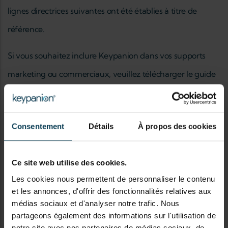
lignes directrices suivantes ont été établies à titre de
référence.
Si vous souhaitez inclure Keypanion dans vos supports
marketing ou commerciaux, veuillez télécharger le guide
afin de garantir l'utilisation correcte du logo Keypanion et
d'autres éléments de la marque.
Consentement
Détails
À propos des cookies
Si vous avez des questions qui vont au-delà des
informations contenues dans le guide, ou si vous
Ce site web utilise des cookies.
souhaitez discuter d'options spécifiques pour le double
Les cookies nous permettent de personnaliser le contenu
et les annonces, d'offrir des fonctionnalités relatives aux
marquage, n'hésitez pas à contacter notre équipe et nous
médias sociaux et d'analyser notre trafic. Nous
serons ravis de vous aider.
partageons également des informations sur l'utilisation de
notre site avec nos partenaires de médias sociaux, de