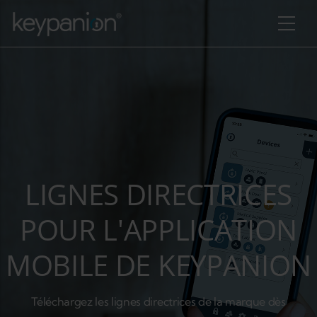
Aller au contenu principal
LIGNES DIRECTRICES
POUR L'APPLICATION
MOBILE DE KEYPANION
r les actions supplémentaires
Téléchargez les lignes directrices de la marque dès