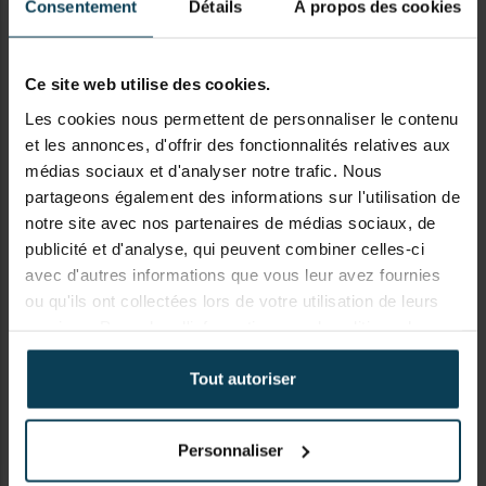
Consentement
Détails
À propos des cookies
Please
accept all cookies
to view this Vimeo
Ce site web utilise des cookies.
content.
Les cookies nous permettent de personnaliser le contenu
et les annonces, d'offrir des fonctionnalités relatives aux
médias sociaux et d'analyser notre trafic. Nous
partageons également des informations sur l'utilisation de
notre site avec nos partenaires de médias sociaux, de
2. Comment configurer un nouveau
publicité et d'analyse, qui peuvent combiner celles-ci
périphérique Bluetooth® ?
avec d'autres informations que vous leur avez fournies
ou qu'ils ont collectées lors de votre utilisation de leurs
services. Pour plus d'informations sur la politique de
confidentialité, veuillez consulter le site
3. Puis-je partager l'accès à mon
https://keypanion.com/fr/privacy-policy
Tout autoriser
appareil avec un autre utilisateur ?
Personnaliser
4. Puis-je voir quand un utilisateur a