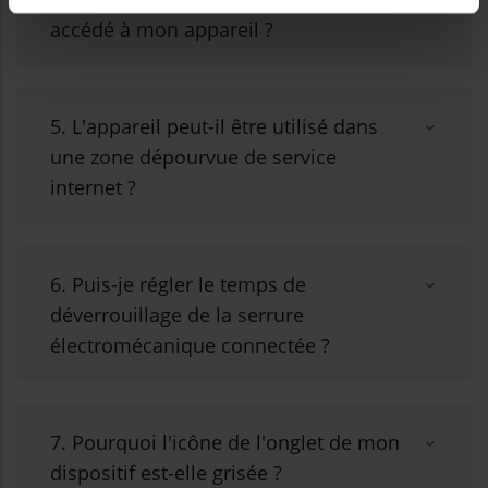
accédé à mon appareil ?
5. L'appareil peut-il être utilisé dans
une zone dépourvue de service
internet ?
6. Puis-je régler le temps de
déverrouillage de la serrure
électromécanique connectée ?
7. Pourquoi l'icône de l'onglet de mon
dispositif est-elle grisée ?